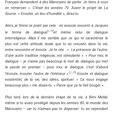
Français demandent à des Marocains de parler. Je tiens à vous
en remercier ». C’était les années 70. Avant le projet de La
Source. «
Ecouter, un lieu d’humilité »,
diras-tu.
Alors, je finirai ce point par cela : on associe souvent à Jacques
[
4
]
le terme de
dialogue
et même celui de dialogue
interreligieux. Mais il me semble que ce qui te caractérise le
plus est cette attitude duale que tu as creusée dans ta vie,
entre
rencontre et écoute
. Je te cite :
« La présence de l’autre,
d’une autre tradition religieuse, est stimulante ». « Pour moi, le
dialogue – je n’aime pas beaucoup le mot de dialogue qui met
la parole en premier – pour moi, le dialogue, c’est d’abord
[
5
]
l’écoute, écouter l’autre de l’intérieur ».
Ecoute et dialogue
existentiel, de la vie, des idées, spirituel.
« Ca nous engage
beaucoup plus »
me disais-tu
. « Parce que ça te fait bouger ».
Plus tard, lors de la dernière étape de ta vie, à Béni Mellal,
même si tu avais privilégié depuis les années 80, le monde des
Marocains – car tu n’aimais pas te disperser- tu as cependant