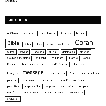
Contact
MOTS CLEFS
Al Ghazali
apprenant
autoritarisme
Averroès
baleine
Coran
Bible
Bobin
choix
colère
contrainte
courge
croyant
Dadelsen
dhimmi
domination
emprise
groupes djihadistes
Ibn Rochd
indulgence
infantile
Jonas
Kippour
liberté de conscience
liberté d’opinion
libre choix
message
louanges
métier de lien
Ninive
non-musulman
patience
permissivité
philosophie
pluralité de la création
polythéiste
responsabilité
sagesse
soumission
tempête
transfert
transgression
voie du juste milieu
éducateurs
évaluation