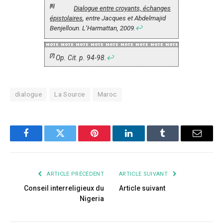
[6]
Dialogue entre croyants, échanges
épistolaires
, entre Jacques et Abdelmajid
Benjelloun. L’Harmattan, 2009.
↩
[7]
Op. Cit. p. 94-98.
↩
dialogue
La Source
Maroc
Facebook
Twitter
Pinterest
LinkedIn
Tumblr
Courrie
ARTICLE PRÉCÉDENT
ARTICLE SUIVANT
Conseil interreligieux du
Article suivant
Nigeria