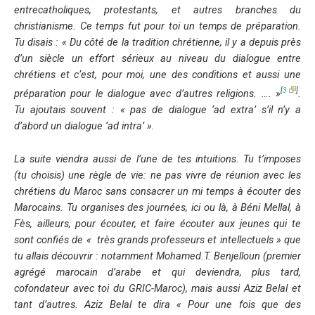
entrecatholiques, protestants, et autres branches du
christianisme. Ce temps fut pour toi un temps de préparation.
Tu disais :
« Du côté de la tradition chrétienne, il y a depuis près
d’un siècle un effort sérieux au niveau du dialogue entre
chrétiens et c’est, pour moi, une des conditions et aussi une
[
3
]
préparation pour le dialogue avec d’autres religions. …. »
.
Tu ajoutais souvent :
« pas de dialogue ‘ad extra’ s’il n’y a
d’abord un dialogue ‘ad intra’ ».
La suite viendra aussi de l’une de tes intuitions. Tu t’imposes
(tu choisis) une règle de vie:
ne pas vivre de réunion avec les
chrétiens du Maroc sans consacrer un mi temps à écouter des
Marocains
. Tu organises des journées, ici ou là, à Béni Mellal, à
Fès, ailleurs, pour écouter, et faire écouter aux jeunes qui te
sont confiés de
« très grands professeurs et intellectuels »
que
tu allais découvrir : notamment Mohamed.T. Benjelloun (premier
agrégé marocain d’arabe et qui deviendra, plus tard,
cofondateur avec toi du GRIC-Maroc), mais aussi Aziz Belal et
tant d’autres. Aziz Belal te dira « Pour une fois que des