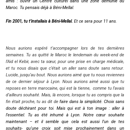
amis : ouvrir un Centre culturel dans une zone démunie du
Maroc.
Tu pensais déjà à Béni-Mellal.
Fin 2001, tu t’installais à Béni-Mellal.
Et ce sera pour 11 ans.
Nous aurions espéré t’accompagner lors de tes dernières
semaines. Tu as quitté le Maroc le lendemain du week-end de
l’Aid el Kebir, avec ta sœur, pour une prise en charge médicale,
et tu nous disais que c’était
un aller sans doute sans retour
.
Lucide, jusqu’au bout. Nous aurions aimé que tu nous reviennes
de ce dernier séjour à Lyon. Nous aurions aimé aussi que tu
reposes en terre marocaine, qui est la tienne,
comme tu l’avais
d’ailleurs souhaité. Mais, là encore, lorsque tu as compris que la
fin était proche, tu as dit de
faire dans la simplicité
. Choix sans
doute déchirant pour toi. Mais qui est à ton image : aller à
l’essentiel. Tu as été inhumé à Lyon. Notre cœur souhaite
maintenant – et il semble que cela est aussi l’un de tes
souhaits- qu’une croix soit mise prochainement dans un