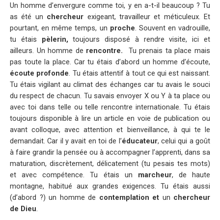
Un homme d’envergure comme toi, y en a-t-il beaucoup ? Tu
as été un
chercheur
exigeant, travailleur et méticuleux. Et
pourtant, en même temps, un
proche
. Souvent en vadrouille,
tu étais
pèlerin,
toujours disposé à rendre visite, ici et
ailleurs. Un homme de
rencontre.
Tu prenais ta place mais
pas toute la place. Car tu étais d’abord un homme d’écoute,
écoute profonde
. Tu étais attentif à tout ce qui est naissant.
Tu étais vigilant au climat des échanges car tu avais le souci
du respect de chacun. Tu savais envoyer X ou Y à ta place ou
avec toi dans telle ou telle rencontre internationale. Tu étais
toujours disponible à lire un article en voie de publication ou
avant colloque, avec attention et bienveillance, à qui te le
demandait. Car il y avait en toi de l’
éducateur
, celui qui a goût
à faire grandir la pensée ou à accompagner l’apprenti, dans sa
maturation, discrètement, délicatement (tu pesais tes mots)
et avec compétence. Tu étais un
marcheur
, de haute
montagne, habitué aux grandes exigences. Tu étais aussi
(d’abord ?) un homme de
contemplation et
un
chercheur
de Dieu
.