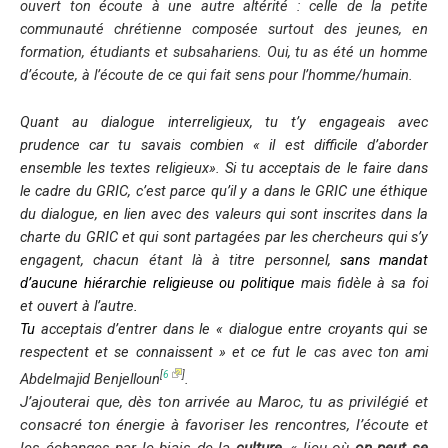
ouvert ton écoute à une autre altérité : celle de la petite
communauté chrétienne composée surtout des jeunes, en
formation, étudiants et subsahariens. Oui, tu as été un homme
d’écoute, à l’écoute de ce qui fait sens pour l’homme/humain.
Quant au dialogue interreligieux, tu t’y engageais avec
prudence car tu savais combien «
il est difficile d’aborder
ensemble les textes religieux»
. Si tu acceptais de le faire dans
le cadre du GRIC, c’est parce qu’il y a dans le GRIC une éthique
du dialogue, en lien avec des valeurs qui sont inscrites dans la
charte du GRIC et qui sont partagées par les chercheurs qui s’y
engagent, chacun
étant là à
titre personnel,
sans mandat
d’aucune hiérarchie religieuse ou politique
mais fidèle à sa foi
et ouvert à l’autre
.
Tu
acceptais d’entrer dans le «
dialogue entre croyants qui se
respectent et se connaissent »
et ce fut le
cas avec ton ami
[
6
]
Abdelmajid Benjelloun
.
J’ajouterai que, dès ton arrivée au Maroc, tu as privilégié et
consacré ton énergie à favoriser les rencontres, l’écoute et
les échanges par le biais de la
culture
, «
lieu où
on peut se