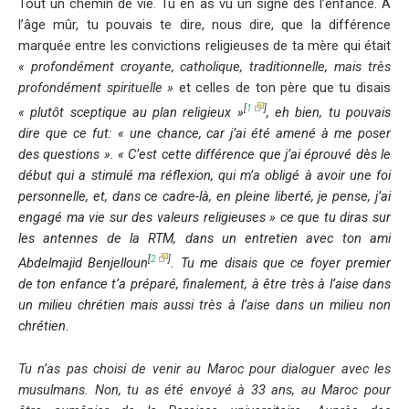
Tout un chemin de vie. Tu en as vu un signe dès l’enfance. A
l’âge mûr, tu pouvais te dire, nous dire, que la différence
marquée entre les convictions religieuses de ta mère qui était
« profondément croyante, catholique, traditionnelle, mais très
profondément spirituelle »
et celles de ton père que tu disais
[
1
]
« plutôt sceptique au plan religieux »
,
eh bien, tu pouvais
dire que ce fut:
« une chance, car j’ai été amené à me poser
des questions ». « C’est cette différence que j’ai éprouvé dès le
début qui a stimulé ma réflexion, qui m’a obligé à avoir une foi
personnelle, et, dans ce cadre-là, en pleine liberté, je pense, j’ai
engagé ma vie sur des valeurs religieuses »
ce que tu diras sur
les antennes de la RTM, dans un entretien avec ton ami
[
2
]
Abdelmajid Benjelloun
. Tu me disais que ce foyer premier
de ton enfance t’a préparé, finalement, à être très à l’aise dans
un milieu chrétien mais aussi très à l’aise dans un milieu non
chrétien.
Tu n’as pas choisi de venir au Maroc pour dialoguer avec les
musulmans. Non, tu as été envoyé à 33 ans, au Maroc pour