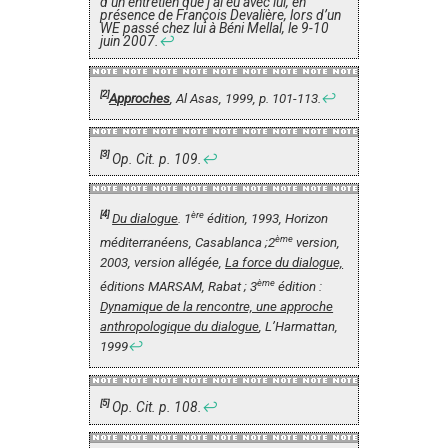
d’un entretien que j’ai eu avec lui, en
présence de François Devalière, lors d’un
WE passé chez lui à Béni Mellal, le 9-10
juin 2007.
↩
[2]
Approches
, Al Asas, 1999, p. 101-113.
↩
[3]
Op. Cit. p. 109.
↩
[4]
ère
Du dialogue
. 1
édition, 1993, Horizon
ème
méditerranéens, Casablanca ;2
version,
2003, version allégée,
La force du dialogue,
ème
éditions MARSAM, Rabat ; 3
édition :
Dynamique de la rencontre, une approche
anthropologique du dialogue
, L’Harmattan,
1999
↩
[5]
Op. Cit. p. 108.
↩