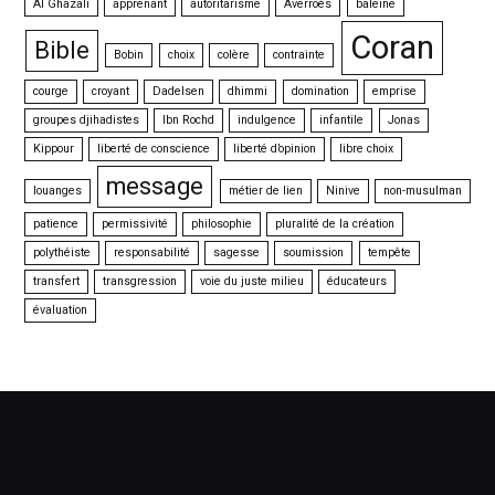
Al Ghazali
apprenant
autoritarisme
Averroès
baleine
Coran
Bible
Bobin
choix
colère
contrainte
courge
croyant
Dadelsen
dhimmi
domination
emprise
groupes djihadistes
Ibn Rochd
indulgence
infantile
Jonas
Kippour
liberté de conscience
liberté d’opinion
libre choix
message
louanges
métier de lien
Ninive
non-musulman
patience
permissivité
philosophie
pluralité de la création
polythéiste
responsabilité
sagesse
soumission
tempête
transfert
transgression
voie du juste milieu
éducateurs
évaluation