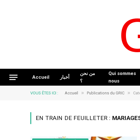
من نحن
Qui sommes
Accueil
أخبار
؟
nous
»
»
VOUS ÊTES ICI :
Accueil
Publications du GRIC
Cat
EN TRAIN DE FEUILLETER :
MARIAGE