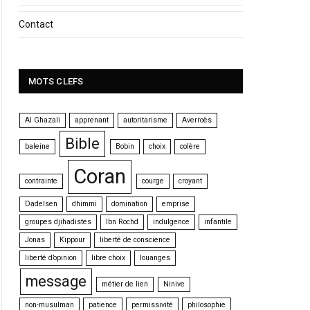
Contact
MOTS CLEFS
Al Ghazali
apprenant
autoritarisme
Averroès
Bible
baleine
Bobin
choix
colère
Coran
contrainte
courge
croyant
Dadelsen
dhimmi
domination
emprise
groupes djihadistes
Ibn Rochd
indulgence
infantile
Jonas
Kippour
liberté de conscience
liberté d’opinion
libre choix
louanges
message
métier de lien
Ninive
non-musulman
patience
permissivité
philosophie