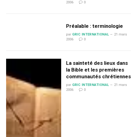
2006
0
Préalable : terminologie
par
GRIC INTERNATIONAL
21 mars
2006
0
La sainteté des lieux dans
la Bible et les premières
communautés chrétiennes
par
GRIC INTERNATIONAL
21 mars
2006
0