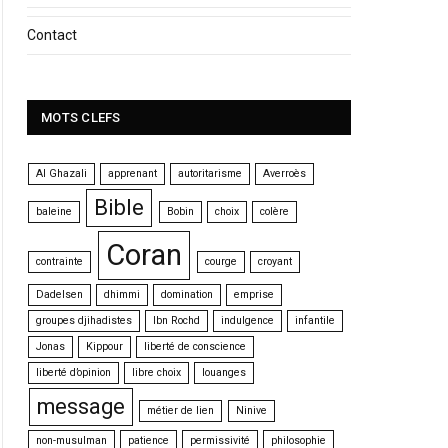
Contact
MOTS CLEFS
Al Ghazali
apprenant
autoritarisme
Averroès
Bible
baleine
Bobin
choix
colère
Coran
contrainte
courge
croyant
Dadelsen
dhimmi
domination
emprise
groupes djihadistes
Ibn Rochd
indulgence
infantile
Jonas
Kippour
liberté de conscience
liberté d’opinion
libre choix
louanges
message
métier de lien
Ninive
non-musulman
patience
permissivité
philosophie