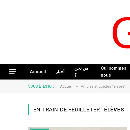
من نحن
Qui sommes
Accueil
أخبار
؟
nous
»
VOUS ÊTES ICI :
Accueil
Articles étiquettés "élèves"
EN TRAIN DE FEUILLETER :
ÉLÈVES