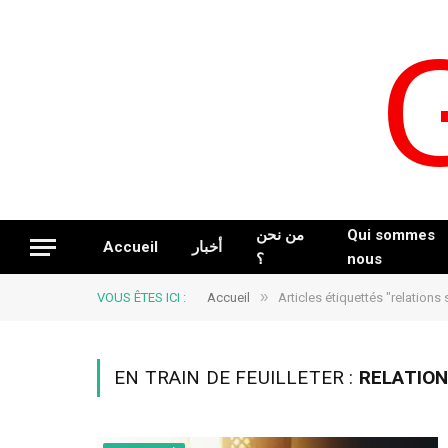
من نحن
Qui sommes
Accueil
أخبار
؟
nous
»
VOUS ÊTES ICI :
Accueil
Articles étiquettés "relations
EN TRAIN DE FEUILLETER :
RELATION