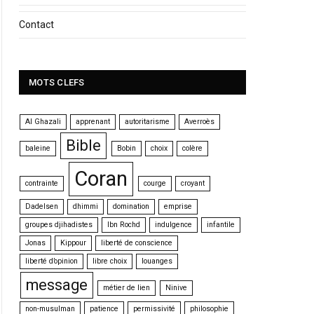
Contact
MOTS CLEFS
Al Ghazali
apprenant
autoritarisme
Averroès
Bible
baleine
Bobin
choix
colère
Coran
contrainte
courge
croyant
Dadelsen
dhimmi
domination
emprise
groupes djihadistes
Ibn Rochd
indulgence
infantile
Jonas
Kippour
liberté de conscience
liberté d’opinion
libre choix
louanges
message
métier de lien
Ninive
non-musulman
patience
permissivité
philosophie