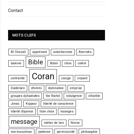
Contact
MOTS CLEFS
Al Ghazali
apprenant
autoritarisme
Averroès
Bible
baleine
Bobin
choix
colère
Coran
contrainte
courge
croyant
Dadelsen
dhimmi
domination
emprise
groupes djihadistes
Ibn Rochd
indulgence
infantile
Jonas
Kippour
liberté de conscience
liberté d’opinion
libre choix
louanges
message
métier de lien
Ninive
non-musulman
patience
permissivité
philosophie