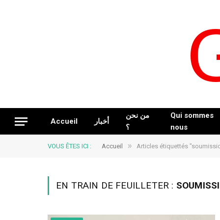
من نحن
Qui sommes
Accueil
أخبار
؟
nous
»
VOUS ÊTES ICI :
Accueil
Articles étiquettés "soumissi
EN TRAIN DE FEUILLETER :
SOUMISS