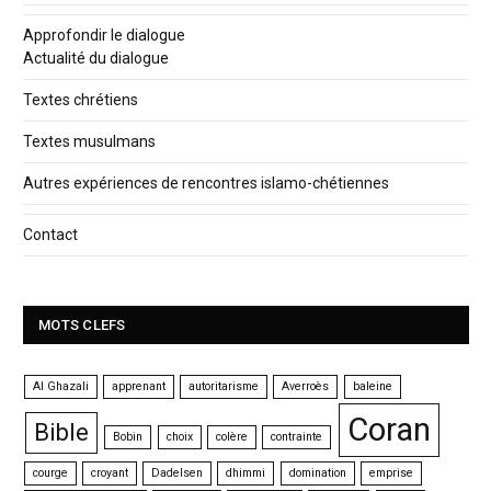
Approfondir le dialogue
Actualité du dialogue
Textes chrétiens
Textes musulmans
Autres expériences de rencontres islamo-chétiennes
Contact
MOTS CLEFS
Al Ghazali
apprenant
autoritarisme
Averroès
baleine
Coran
Bible
Bobin
choix
colère
contrainte
courge
croyant
Dadelsen
dhimmi
domination
emprise