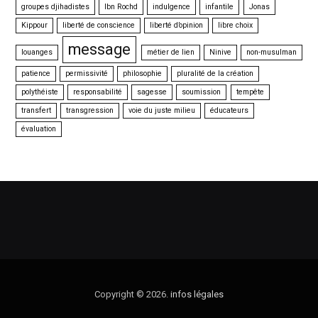
groupes djihadistes
Ibn Rochd
indulgence
infantile
Jonas
Kippour
liberté de conscience
liberté d’opinion
libre choix
message
louanges
métier de lien
Ninive
non-musulman
patience
permissivité
philosophie
pluralité de la création
polythéiste
responsabilité
sagesse
soumission
tempête
transfert
transgression
voie du juste milieu
éducateurs
évaluation
Copyright © 2026.
infos légales