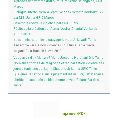
A propos des versets douloureux Par Anne Balenghien, GRIC-
Maroc
Dialogue interreligieux à l’épreuve des « versets douloureux »
par M.S. Janjar GRIC Maroc
Ensemble contre la violence par GRIC Tunis
Récits de la création par Asma Nouira, Chantal Vankalck
,GRIC Tunis
« L’administration de la sauvagerie » par A. Sayadi -Tunis
Ensemble vers la non violence GRIC Tunis Table ronde
organisée à Tunis le 6 avril 2019
Vous avez dit « Martyr »? Marie-Josèphe Horchani Gric Tunis
Nouvelles formes de religiosité et radicalisation violente des
jeunes tunisiens par Lajmi Chabchoub Samia GRIC Tunis
Quelques réflexions sur le jugement d’Asia Bibi, Pakistanaise
chrétienne accusée de blasphème envers l’Islam. Par Gric
Tunis
Imprimer/PDF