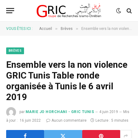
»
»
VOUS ÊTES ICI :
Accueil
Brèves
Ensemble vers la non violence GRIC Tunis Table ronde organisée à Tunis le 6 avril 2019
BRÈVES
Ensemble vers la non violence
GRIC Tunis Table ronde
organisée à Tunis le 6 avril
2019
par
MARIE JO HORCHANI - GRIC TUNIS
4 juin 2019
Mis
à jour :
16 juin 2022
Aucun commentaire
Lecture : 5 minutes