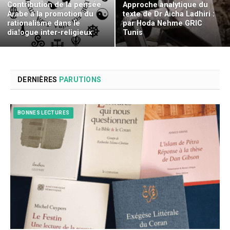
Contribution de la pensée
Approche analytique du
Arabe à la promotion du
texte de Dr Aicha Ladhiri :
rationalisme dans le
par Hoda Nehme GRIC
dialogue inter-religieux
Tunis
DERNIÈRES
PARUTIONS
BONNES LECTURES