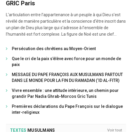
GRIC Paris
L’articulation entre l’appartenance à un peuple à qui Dieu s’est
révélé de manière particulière et la conscience d’être inscrit dans
un plan de Dieu plus large qui s’adresse à l’ensemble de
l’humanité est fort complexe. La figure de Noé est une clef
incontournable de cette articulation, puisque qu’elle représente
symboliquement la première alliance avec l’humanité après la
Persécution des chrétiens au Moyen-Orient
chute. Noé tient un rôle tout particulier, d’une part grâce à sa
Que le cri de la paix s’élève avec force pour un monde de
sainteté, d’autre part grâce à la première alliance conclue entre
paix
Dieu et l’humanité par son intermédiaire.
Il constitue donc pour la théologie chrétienne du pluralisme
MESSAGE DU PAPE FRANÇOIS AUX MUSULMANS PARTOUT
religieux un élément charnière.
DANS LE MONDE POUR LA FIN DU RAMADAN (‘ID AL-FITR)
Vivre ensemble : une attitude intérieure, un chemin pour
grandir Par Nadia Ghrab-Morcos Gric Tunis
Premières déclarations du Pape François sur le dialogue
inter-religieux
TEXTES
MUSULMANS
Voir tout