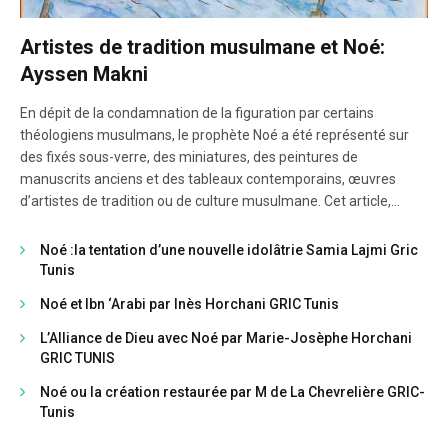
Artistes de tradition musulmane et Noé:
Ayssen Makni
En dépit de la condamnation de la figuration par certains
théologiens musulmans, le prophète Noé a été représenté sur
des fixés sous-verre, des miniatures, des peintures de
manuscrits anciens et des tableaux contemporains, œuvres
d’artistes de tradition ou de culture musulmane. Cet article,
largement illustré, donne un aperçu de la variété et de l’actualité
de ces belles représentations.
Noé :la tentation d’une nouvelle idolâtrie Samia Lajmi Gric
Tunis
Noé et Ibn ‘Arabi par Inès Horchani GRIC Tunis
L’Alliance de Dieu avec Noé par Marie-Josèphe Horchani
GRIC TUNIS
Noé ou la création restaurée par M de La Chevrelière GRIC-
Tunis