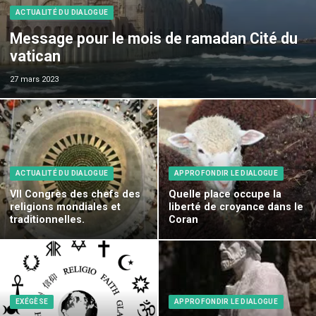
ACTUALITÉ DU DIALOGUE
Message pour le mois de ramadan Cité du
vatican
27 mars 2023
ACTUALITÉ DU DIALOGUE
APPROFONDIR LE DIALOGUE
VII Congrès des chefs des
Quelle place occupe la
religions mondiales et
liberté de croyance dans le
traditionnelles.
Coran
EXÉGÈSE
APPROFONDIR LE DIALOGUE